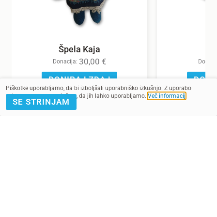
Špela Kaja
30,00
€
Donacija:
Donaci
DONIRAJ ZDAJ
DONI
Piškotke uporabljamo, da bi izboljšali uporabniško izkušnjo. Z uporabo
spletnega mesta soglašate, da jih lahko uporabljamo.
Več informacij
.
SE STRINJAM
POMAGAJ Z
PRIJAVA E-
DONACIJO
NOVICE