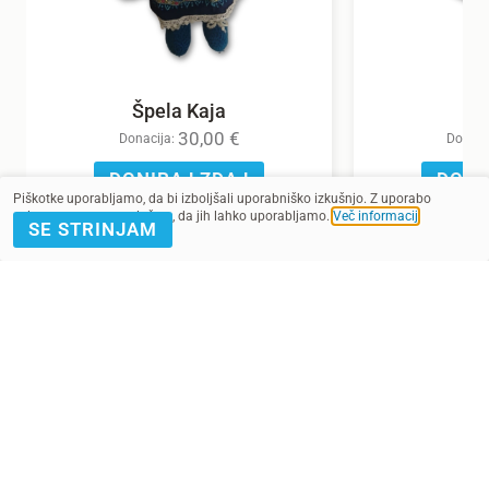
Špela Kaja
30,00
€
Donacija:
Donaci
DONIRAJ ZDAJ
DONI
Piškotke uporabljamo, da bi izboljšali uporabniško izkušnjo. Z uporabo
spletnega mesta soglašate, da jih lahko uporabljamo.
Več informacij
.
SE STRINJAM
POMAGAJ Z
PRIJAVA E-
DONACIJO
NOVICE