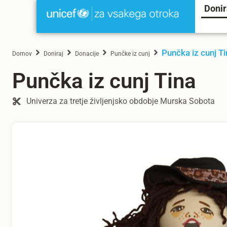
Donir
Punčka iz cunj Ti
Domov
Doniraj
Donacije
Punčke iz cunj
Punčka iz cunj Tina
Univerza za tretje življenjsko obdobje Murska Sobota