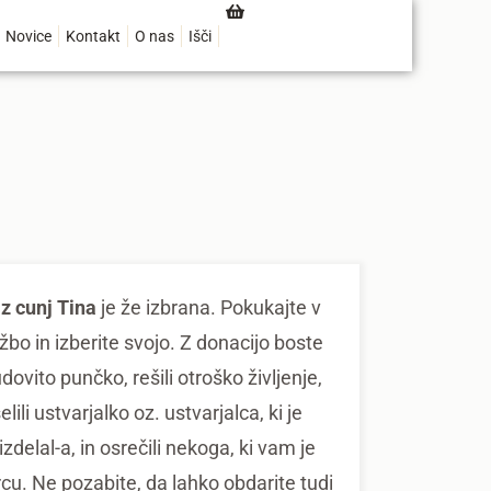
Novice
Kontakt
O nas
Išči
z cunj Tina
je že izbrana. Pokukajte v
žbo in izberite svojo. Z donacijo boste
udovito punčko, rešili otroško življenje,
lili ustvarjalko oz. ustvarjalca, ki je
zdelal-a, in osrečili nekoga, ki vam je
srcu. Ne pozabite, da lahko obdarite tudi