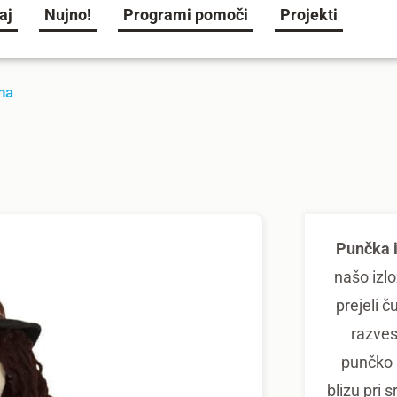
aj
Nujno!
Programi pomoči
Projekti
na
Punčka i
našo izlo
prejeli č
razvese
punčko i
blizu pri 