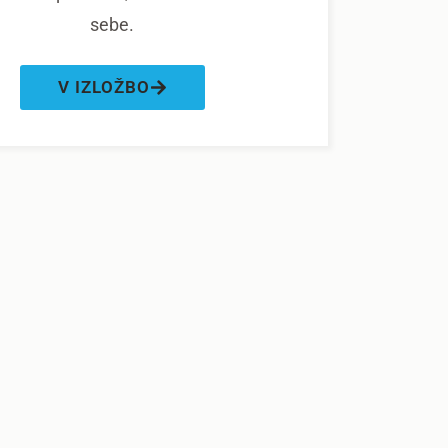
sebe.
V IZLOŽBO