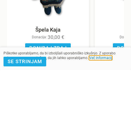
Špela Kaja
30,00
€
Donacija:
Donaci
DONIRAJ ZDAJ
DONI
Piškotke uporabljamo, da bi izboljšali uporabniško izkušnjo. Z uporabo
spletnega mesta soglašate, da jih lahko uporabljamo.
Več informacij
.
SE STRINJAM
POMAGAJ Z
PRIJAVA E-
DONACIJO
NOVICE