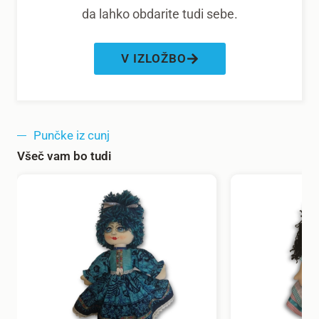
da lahko obdarite tudi sebe.
V IZLOŽBO
Punčke iz cunj
Všeč vam bo tudi