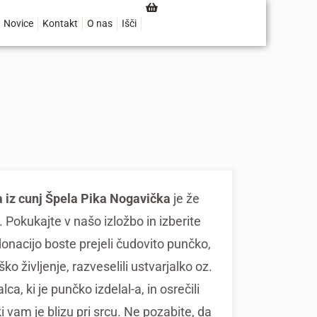
Novice
Kontakt
O nas
Išči
 iz cunj Špela Pika Nogavička
je že
. Pokukajte v našo izložbo in izberite
donacijo boste prejeli čudovito punčko,
oško življenje, razveselili ustvarjalko oz.
lca, ki je punčko izdelal-a, in osrečili
i vam je blizu pri srcu. Ne pozabite, da