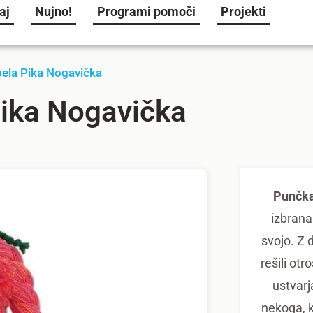
aj
Nujno!
Programi pomoči
Projekti
pela Pika Nogavička
Pika Nogavička
Punčka
izbrana
svojo. Z 
rešili otr
ustvarja
nekoga, k