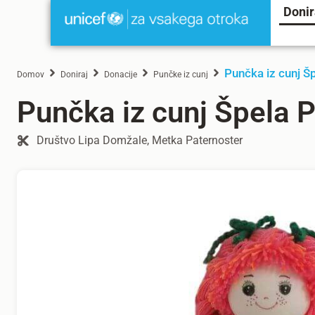
Donir
Punčka iz cunj Š
Domov
Doniraj
Donacije
Punčke iz cunj
Punčka iz cunj Špela 
Društvo Lipa Domžale, Metka Paternoster