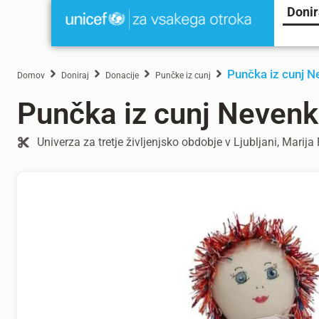
Donir
Punčka iz cunj N
Domov
Doniraj
Donacije
Punčke iz cunj
Punčka iz cunj Neven
Univerza za tretje življenjsko obdobje v Ljubljani, Marija 