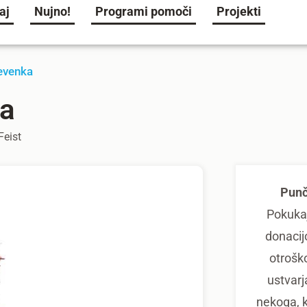
aj
Nujno!
Programi pomoči
Projekti
evenka
ka
Feist
Punč
Pokukaj
donacijo
otroško
ustvarja
nekoga, k