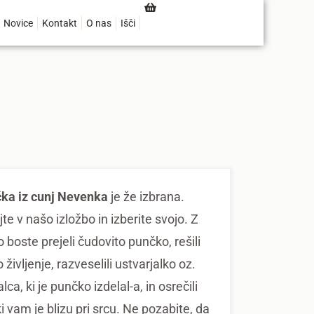
Novice
Kontakt
O nas
Išči
ka iz cunj Nevenka
je že izbrana.
te v našo izložbo in izberite svojo. Z
 boste prejeli čudovito punčko, rešili
 življenje, razveselili ustvarjalko oz.
lca, ki je punčko izdelal-a, in osrečili
i vam je blizu pri srcu. Ne pozabite, da