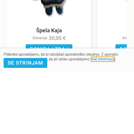
Špela Kaja
30,00
€
Donacija:
Donaci
DONIRAJ ZDAJ
DONI
Piškotke uporabljamo, da bi izboljšali uporabniško izkušnjo. Z uporabo
spletnega mesta soglašate, da jih lahko uporabljamo.
Več informacij
.
SE STRINJAM
POMAGAJ Z
PRIJAVA E-
DONACIJO
NOVICE