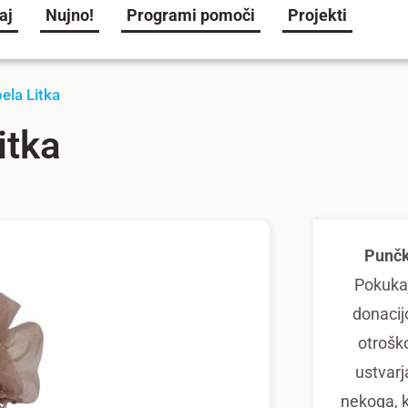
aj
Nujno!
Programi pomoči
Projekti
ela Litka
itka
Punčk
Pokukaj
donacijo
otroško
ustvarja
nekoga, k