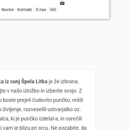
Novice
Kontakt
O nas
Išči
a iz cunj Špela Litka
je že izbrana.
te v našo izložbo in izberite svojo. Z
 boste prejeli čudovito punčko, rešili
 življenje, razveselili ustvarjalko oz.
lca, ki je punčko izdelal-a, in osrečili
i vam je blizu pri srcu. Ne pozabite, da