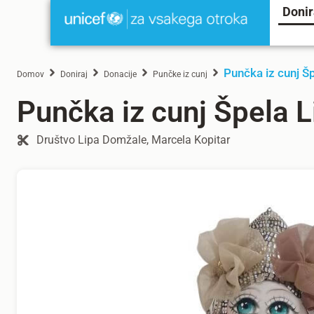
Donir
Punčka iz cunj Šp
Domov
Doniraj
Donacije
Punčke iz cunj
Punčka iz cunj Špela L
Društvo Lipa Domžale, Marcela Kopitar