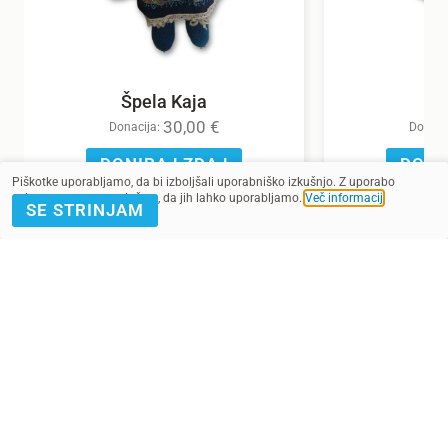
Špela Kaja
30,00
€
Donacija:
Donaci
DONIRAJ ZDAJ
DONI
Piškotke uporabljamo, da bi izboljšali uporabniško izkušnjo. Z uporabo
spletnega mesta soglašate, da jih lahko uporabljamo.
Več informacij
.
SE STRINJAM
POMAGAJ Z
PRIJAVA E-
DONACIJO
NOVICE