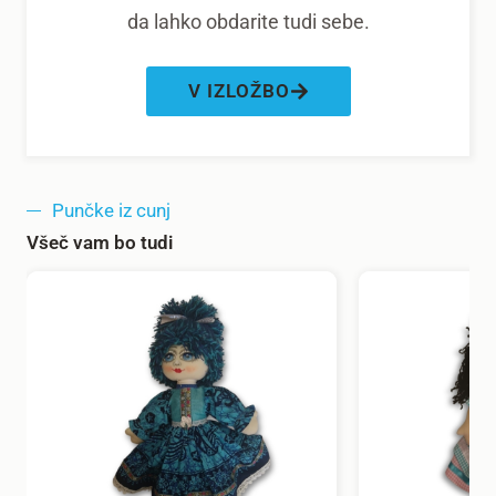
da lahko obdarite tudi sebe.
V IZLOŽBO
Punčke iz cunj
Všeč vam bo tudi