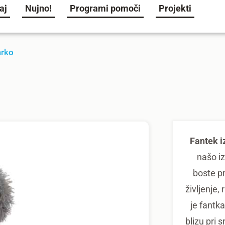
aj
Nujno!
Programi pomoči
Projekti
arko
Fantek i
našo iz
boste pr
življenje, 
je fantka
blizu pri 