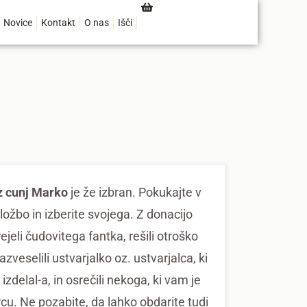
Novice
Kontakt
O nas
Išči
z cunj Marko
je že izbran. Pokukajte v
ložbo in izberite svojega. Z donacijo
ejeli čudovitega fantka, rešili otroško
razveselili ustvarjalko oz. ustvarjalca, ki
 izdelal-a, in osrečili nekoga, ki vam je
srcu. Ne pozabite, da lahko obdarite tudi