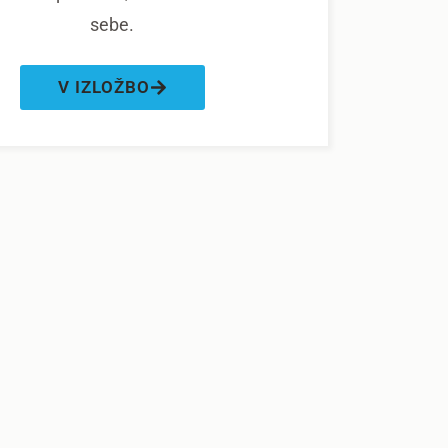
sebe.
V IZLOŽBO