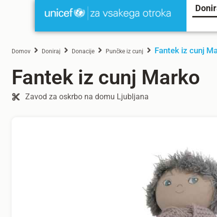
Donir
Fantek iz cunj M
Domov
Doniraj
Donacije
Punčke iz cunj
Fantek iz cunj Marko
Zavod za oskrbo na domu Ljubljana