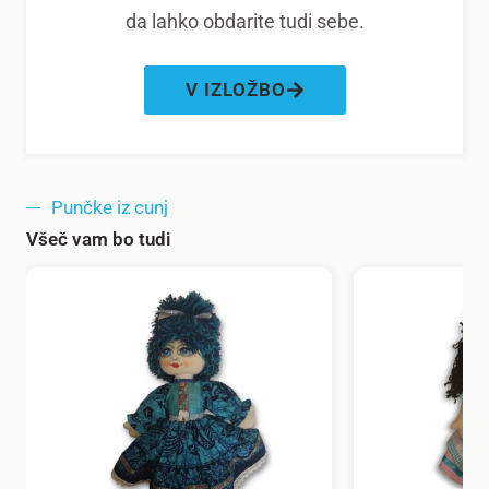
da lahko obdarite tudi sebe.
V IZLOŽBO
Punčke iz cunj
Všeč vam bo tudi