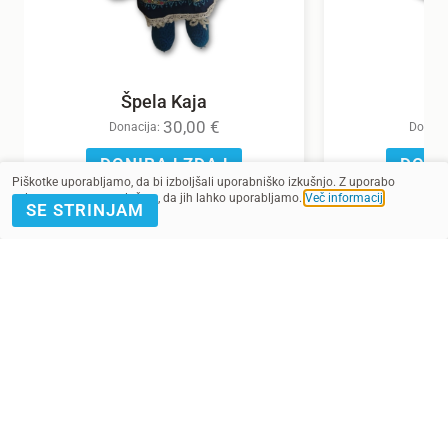
Špela Kaja
30,00
€
Donacija:
Donaci
DONIRAJ ZDAJ
DONI
Piškotke uporabljamo, da bi izboljšali uporabniško izkušnjo. Z uporabo
spletnega mesta soglašate, da jih lahko uporabljamo.
Več informacij
.
SE STRINJAM
POMAGAJ Z
PRIJAVA E-
DONACIJO
NOVICE