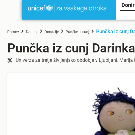
Donir
Punčka iz cunj D
Domov
Doniraj
Donacije
Punčke iz cunj
Punčka iz cunj Darink
Univerza za tretje življenjsko obdobje v Ljubljani, Marija 