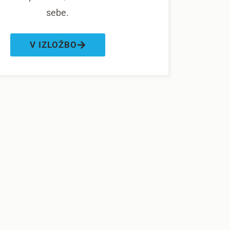
sebe.
V IZLOŽBO