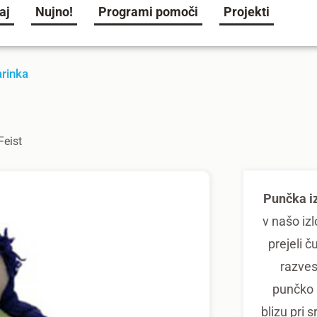
aj
Nujno!
Programi pomoči
Projekti
arinka
a
Feist
Punčka iz
v našo izl
prejeli č
razvese
punčko i
blizu pri 