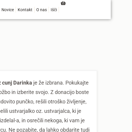
Novice
Kontakt
O nas
Išči
 cunj Darinka
je že izbrana. Pokukajte
ožbo in izberite svojo. Z donacijo boste
udovito punčko, rešili otroško življenje,
lili ustvarjalko oz. ustvarjalca, ki je
zdelal-a, in osrečili nekoga, ki vam je
srcu. Ne pozabite, da lahko obdarite tudi