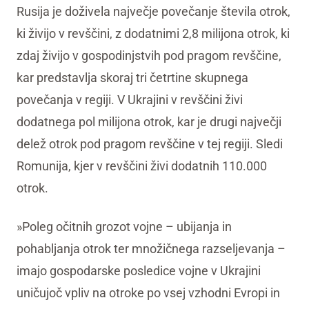
Rusija je doživela največje povečanje števila otrok,
ki živijo v revščini, z dodatnimi 2,8 milijona otrok, ki
zdaj živijo v gospodinjstvih pod pragom revščine,
kar predstavlja skoraj tri četrtine skupnega
povečanja v regiji. V Ukrajini v revščini živi
dodatnega pol milijona otrok, kar je drugi največji
delež otrok pod pragom revščine v tej regiji. Sledi
Romunija, kjer v revščini živi dodatnih 110.000
otrok.
»Poleg očitnih grozot vojne – ubijanja in
pohabljanja otrok ter množičnega razseljevanja –
imajo gospodarske posledice vojne v Ukrajini
uničujoč vpliv na otroke po vsej vzhodni Evropi in