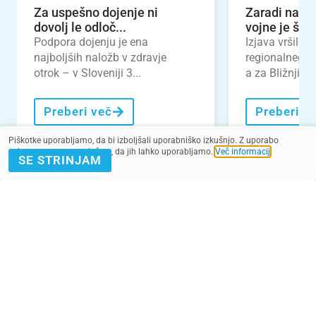
Za uspešno dojenje ni
Zaradi nada
dovolj le odloč...
vojne je števi
Podpora dojenju je ena
Izjava vršilca
najboljših naložb v zdravje
regionalnega 
otrok – v Sloveniji 3...
a za Bližnji vzh
Preberi več
Preberi v
Piškotke uporabljamo, da bi izboljšali uporabniško izkušnjo. Z uporabo
spletnega mesta soglašate, da jih lahko uporabljamo.
Več informacij
.
SE STRINJAM
VEČ NOVIC
POMAGAJ Z
PRIJAVA E-
DONACIJO
NOVICE