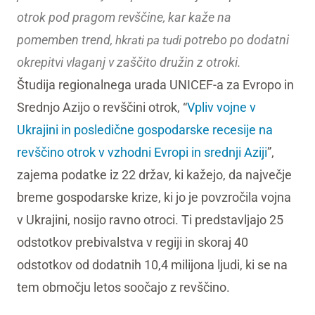
otrok pod pragom revščine, kar kaže na
pomemben trend
potrebo po dodatni
, hkrati pa tudi
okrepitvi vlaganj v zaščito družin z otroki.
Študija regionalnega urada UNICEF-a za Evropo in
Srednjo Azijo o revščini otrok, “
Vpliv vojne v
Ukrajini in posledične gospodarske recesije na
revščino otrok v vzhodni Evropi in srednji Aziji
”,
zajema podatke iz 22 držav, ki kažejo, da največje
breme gospodarske krize, ki jo je povzročila vojna
v Ukrajini, nosijo ravno otroci. Ti predstavljajo 25
odstotkov prebivalstva v regiji in skoraj 40
odstotkov od dodatnih 10,4 milijona ljudi, ki se na
tem območju letos soočajo z revščino.