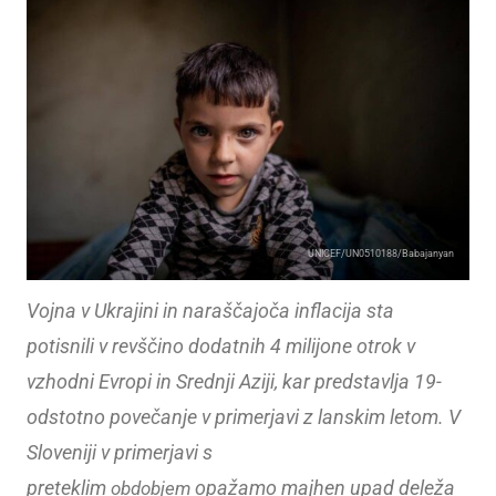
UNICEF/UN0510188/Babajanyan
Vojna v Ukrajini in naraščajoča inflacija sta
potisnili v revščino dodatnih 4 milijone otrok v
vzhodni Evropi in Srednji Aziji, kar predstavlja 19-
odstotno povečanje v primerjavi z lanskim letom. V
Sloveniji v primerjavi s
preteklim
opažamo majhen upad deleža
obdobjem