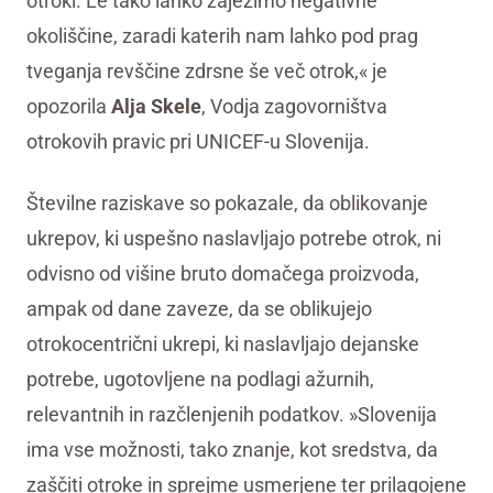
otroki. Le tako lahko zajezimo negativne
okoliščine, zaradi katerih nam lahko pod prag
tveganja revščine zdrsne še več otrok,« je
opozorila
Alja Skele
, Vodja zagovorništva
otrokovih pravic pri UNICEF-u Slovenija.
Številne raziskave so pokazale, da oblikovanje
ukrepov, ki uspešno naslavljajo potrebe otrok, ni
odvisno od višine bruto domačega proizvoda,
ampak od dane zaveze, da se oblikujejo
otrokocentrični ukrepi, ki naslavljajo dejanske
potrebe, ugotovljene na podlagi ažurnih,
relevantnih in razčlenjenih podatkov. »Slovenija
ima vse možnosti, tako znanje, kot sredstva, da
zaščiti otroke in sprejme usmerjene ter prilagojene