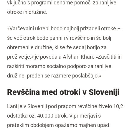
vključno s programi denarne pomoči za ranljive
otroke in družine.
»Varčevalni ukrepi bodo najbolj prizadeli otroke –
še več otrok bodo pahnili v revščino in še bolj
obremenile družine, ki se že sedaj borijo za
preživetje,« je povedala Afshan Khan. »Zaščititi in
razširiti moramo socialno podporo za ranljive
družine, preden se razmere poslabšajo.«
Revščina med otroki v Sloveniji
Lani je v Sloveniji pod pragom revščine živelo 10,2
odstotka oz. 40.000 otrok. V primerjavi s
preteklim obdobjem opažamo majhen upad