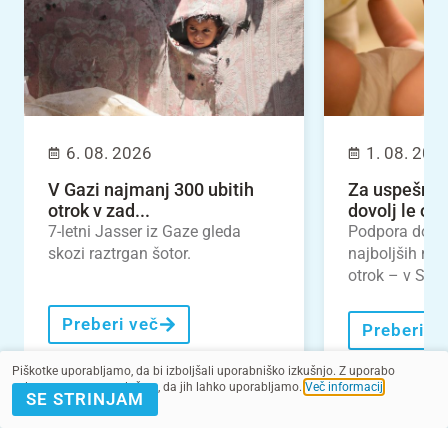
6. 08. 2026
1. 08. 202
V Gazi najmanj 300 ubitih
Za uspešno 
otrok v zad...
dovolj le odl
7-letni Jasser iz Gaze gleda
Podpora dojen
skozi raztrgan šotor.
najboljših nal
otrok – v Slove
Preberi več
Preberi v
Piškotke uporabljamo, da bi izboljšali uporabniško izkušnjo. Z uporabo
spletnega mesta soglašate, da jih lahko uporabljamo.
Več informacij
.
SE STRINJAM