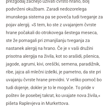
prezgodaj začnejo uživati čvrsto hrano, bolj
podvrženi okužbam. Zaradi nedozorelega
imunskega sistema pa se poveča tudi tveganje za
pojav alergij. »S tem, ko ste z uvajanjem čvrste
hrane počakali do otrokovega šestega meseca,
ste že pomagali pri zmanjšanju tveganja za
nastanek alergij na hrano. Če je v vaši družini
prisotna alergija na živila, kot so arašidi, pšenica,
jagode, agrumi, kivi, oreščki, semena, paradižnik,
ribe, jajca ali mlečni izdelki, je pametno, da ste pri
uvajanju čvrste hrane previdni. V veliko pomoč bo
tudi dojenje, dokler je to le mogoče. To pride v
poštev še posebej takrat, ko uvajate nova živila,«
pišeta Raplevjeva in Murkettova.