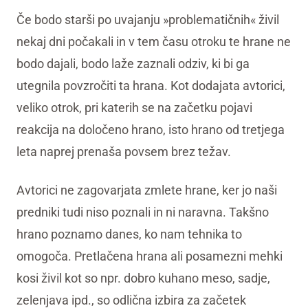
Če bodo starši po uvajanju »problematičnih« živil
nekaj dni počakali in v tem času otroku te hrane ne
bodo dajali, bodo laže zaznali odziv, ki bi ga
utegnila povzročiti ta hrana. Kot dodajata avtorici,
veliko otrok, pri katerih se na začetku pojavi
reakcija na določeno hrano, isto hrano od tretjega
leta naprej prenaša povsem brez težav.
Avtorici ne zagovarjata zmlete hrane, ker jo naši
predniki tudi niso poznali in ni naravna. Takšno
hrano poznamo danes, ko nam tehnika to
omogoča. Pretlačena hrana ali posamezni mehki
kosi živil kot so npr. dobro kuhano meso, sadje,
zelenjava ipd., so odlična izbira za začetek