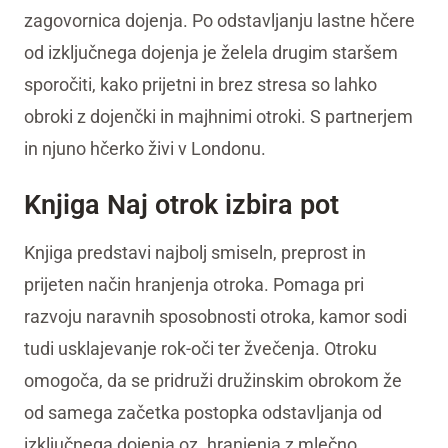
zagovornica dojenja. Po odstavljanju lastne hčere
od izključnega dojenja je želela drugim staršem
sporočiti, kako prijetni in brez stresa so lahko
obroki z dojenčki in majhnimi otroki. S partnerjem
in njuno hčerko živi v Londonu.
Knjiga Naj otrok izbira pot
Knjiga predstavi najbolj smiseln, preprost in
prijeten način hranjenja otroka. Pomaga pri
razvoju naravnih sposobnosti otroka, kamor sodi
tudi usklajevanje rok-oči ter žvečenja. Otroku
omogoča, da se pridruži družinskim obrokom že
od samega začetka postopka odstavljanja od
izključnega dojenja oz. hranjenja z mlečno