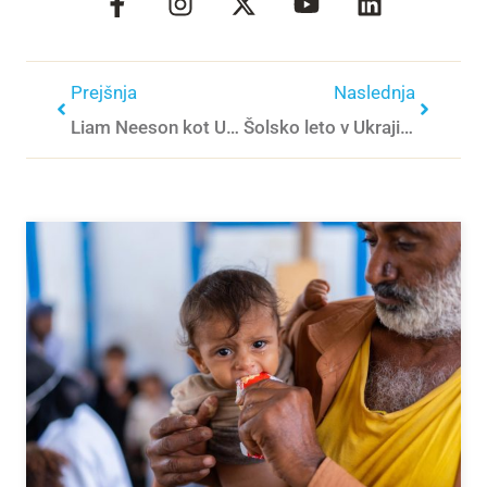
Prejšnja
Naslednja
Liam Neeson kot UNICEF-ov ambasador dobre volje podprl svetovni teden cepljenja
Šolsko leto v Ukrajini se bliža tragičnemu koncu: mrtvi otroci, prazne učilnice in uničene izobraževalne ustanove