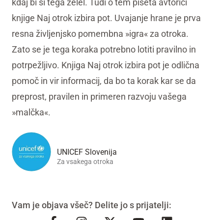
kdaj bi si tega želel. Tudi o tem pišeta avtorici
knjige Naj otrok izbira pot. Uvajanje hrane je prva
resna življenjsko pomembna »igra« za otroka.
Zato se je tega koraka potrebno lotiti pravilno in
potrpežljivo. Knjiga Naj otrok izbira pot je odlična
pomoč in vir informacij, da bo ta korak kar se da
preprost, pravilen in primeren razvoju vašega
»malčka«.
UNICEF Slovenija
Za vsakega otroka
Vam je objava všeč? Delite jo s prijatelji: