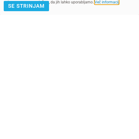
spletnega mesta soglašate, da jih lahko uporabljamo.
Več informacij
.
SE STRINJAM
Preberi več
Nasveti za starše
4. 09. 2024
26. 06. 20
Novo šolsko leto lahko
Kako lahko o
prinese tudi n...
vpliva na zdr
UNICEF-ove varne točke
Otroška igra j
prepoznamo po posebni modro-
pomembna za 
beli nalepki, smejoči...
otrokovih mož