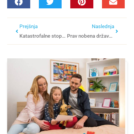
Prejšnja
Naslednja
Katastrofalne stopnje podhranjenosti pri otrocih postajajo »sod smodnika«
Prav nobena država EU in OECD ne zagotavlja varnega okolja za otroke