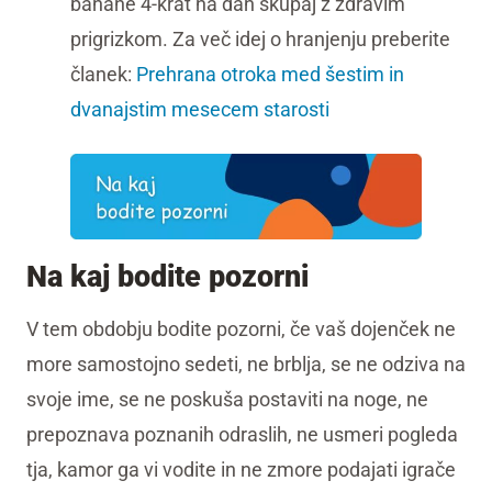
banane 4-krat na dan skupaj z zdravim
prigrizkom. Za več idej o hranjenju preberite
članek:
Prehrana otroka med šestim in
dvanajstim mesecem starosti
Na kaj bodite pozorni
V tem obdobju bodite pozorni, če vaš dojenček ne
more samostojno sedeti, ne brblja, se ne odziva na
svoje ime, se ne poskuša postaviti na noge, ne
prepoznava poznanih odraslih, ne usmeri pogleda
tja, kamor ga vi vodite in ne zmore podajati igrače