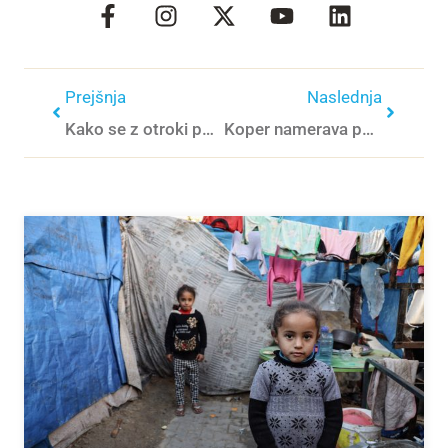
Prejšnja
Naslednja
Kako se z otroki pogovarjati o strelskih napadih
Koper namerava postati prijazen dojenju