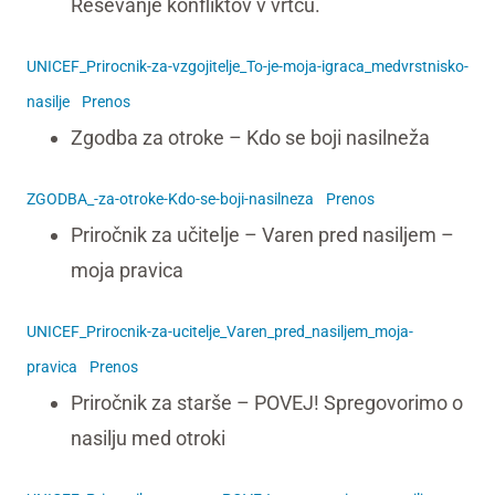
Reševanje konfliktov v vrtcu.
UNICEF_Prirocnik-za-vzgojitelje_To-je-moja-igraca_medvrstnisko-
nasilje
Prenos
Zgodba za otroke – Kdo se boji nasilneža
ZGODBA_-za-otroke-Kdo-se-boji-nasilneza
Prenos
Priročnik za učitelje – Varen pred nasiljem –
moja pravica
UNICEF_Prirocnik-za-ucitelje_Varen_pred_nasiljem_moja-
pravica
Prenos
Priročnik za starše – POVEJ! Spregovorimo o
nasilju med otroki