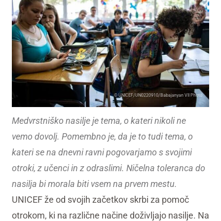
© UNICEF/UN0220910/Babajanyan VII Photo
Medvrstniško nasilje je tema, o kateri nikoli ne
vemo dovolj. Pomembno je, da je to tudi tema, o
kateri se na dnevni ravni pogovarjamo s svojimi
otroki, z učenci in z odraslimi. Ničelna toleranca do
nasilja bi morala biti vsem na prvem mestu.
UNICEF že od svojih začetkov skrbi za pomoč
otrokom, ki na različne načine doživljajo nasilje. Na