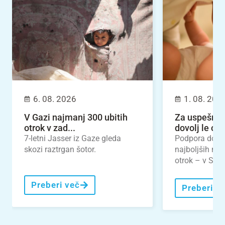
6. 08. 2026
1. 08. 202
V Gazi najmanj 300 ubitih
Za uspešno 
otrok v zad...
dovolj le odl
7-letni Jasser iz Gaze gleda
Podpora dojen
skozi raztrgan šotor.
najboljših nal
otrok – v Slove
Preberi več
Preberi v