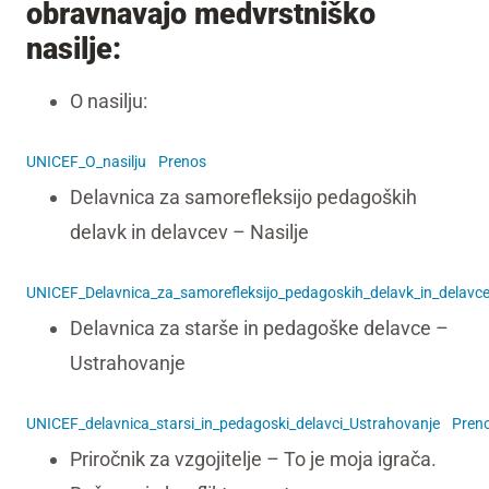
obravnavajo medvrstniško
nasilje:
O nasilju:
UNICEF_O_nasilju
Prenos
Delavnica za samorefleksijo pedagoških
delavk in delavcev – Nasilje
UNICEF_Delavnica_za_samorefleksijo_pedagoskih_delavk_in_delavcev
Delavnica za starše in pedagoške delavce –
Ustrahovanje
UNICEF_delavnica_starsi_in_pedagoski_delavci_Ustrahovanje
Pren
Priročnik za vzgojitelje – To je moja igrača.