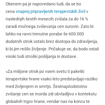
Obenem pa je napovedano tudi, da se bo
cena
vnaprej pripravljenih terapevtskih živil
v
naslednjih šestih mesecih zvišala za do 16 %
zaradi močnega zviševanja cen surovin. Zato bi
lahko na ravni trenutne porabe še 600.000
dodatnih otrok ostalo brez dostopa do zdravljenja,
ki bi jim rešilo življenje. Pričakuje se, da bodo ostali
visoki tudi stroški pošiljanja in dostave.
»Za milijone otrok po vsem svetu ti paketki
terapevtske hrane vsako leto predstavljajo razliko
med življenjem in smrtjo. Šestnajstodstotno
zvišanje cen se morda zdi obvladljivo v kontekstu
globalnih trgov hrane, vendar nas na koncu te