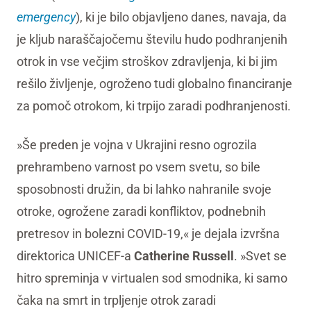
emergency
), ki je bilo objavljeno danes, navaja, da
je kljub naraščajočemu številu hudo podhranjenih
otrok in vse večjim stroškov zdravljenja, ki bi jim
rešilo življenje, ogroženo tudi globalno financiranje
za pomoč otrokom, ki trpijo zaradi podhranjenosti.
»Še preden je vojna v Ukrajini resno ogrozila
prehrambeno varnost po vsem svetu, so bile
sposobnosti družin, da bi lahko nahranile svoje
otroke, ogrožene zaradi konfliktov, podnebnih
pretresov in bolezni COVID-19,« je dejala izvršna
direktorica UNICEF-a
Catherine Russell
. »Svet se
hitro spreminja v virtualen sod smodnika, ki samo
čaka na smrt in trpljenje otrok zaradi