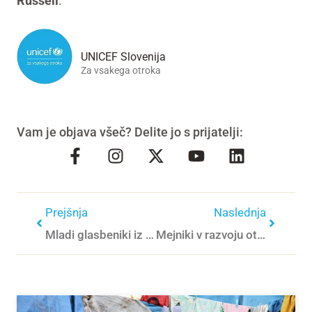
Russell
.
UNICEF Slovenija
Za vsakega otroka
Vam je objava všeč? Delite jo s prijatelji:
Prejšnja
Naslednja
Mladi glasbeniki iz Ukrajine in Slovenije združeni za boljšo prihodnost vseh
Mejniki v razvoju otroka pri 9 mesecih