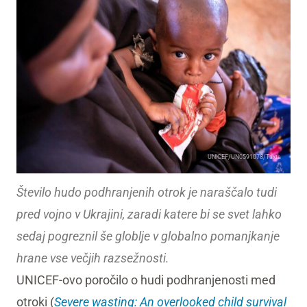
UNICEF/UN0591078/Taxta
Število hudo podhranjenih otrok je naraščalo tudi
pred vojno v Ukrajini, zaradi katere bi se svet lahko
sedaj pogreznil še globlje v globalno pomanjkanje
hrane vse večjih razsežnosti.
UNICEF-ovo poročilo o hudi podhranjenosti med
otroki (
Severe wasting: An overlooked child survival