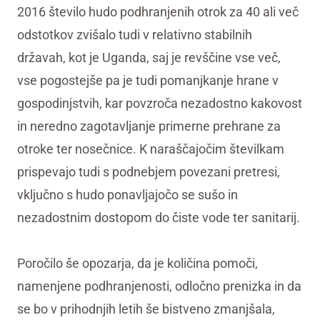
2016 število hudo podhranjenih otrok za 40 ali več
odstotkov zvišalo tudi v relativno stabilnih
državah, kot je Uganda, saj je revščine vse več,
vse pogostejše pa je tudi pomanjkanje hrane v
gospodinjstvih, kar povzroča nezadostno kakovost
in neredno zagotavljanje primerne prehrane za
otroke ter nosečnice. K naraščajočim številkam
prispevajo tudi s podnebjem povezani pretresi,
vključno s hudo ponavljajočo se sušo in
nezadostnim dostopom do čiste vode ter sanitarij.
Poročilo še opozarja, da je količina pomoči,
namenjene podhranjenosti, odločno prenizka in da
se bo v prihodnjih letih še bistveno zmanjšala,