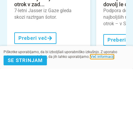
otrok v zad...
dovolj le odl
7-letni Jasser iz Gaze gleda
Podpora dojen
skozi raztrgan šotor.
najboljših nal
otrok – v Slove
Preberi več
Preberi v
Piškotke uporabljamo, da bi izboljšali uporabniško izkušnjo. Z uporabo
spletnega mesta soglašate, da jih lahko uporabljamo.
Več informacij
.
SE STRINJAM
VEČ NOVIC
POMAGAJ Z
PRIJAVA E-
DONACIJO
NOVICE